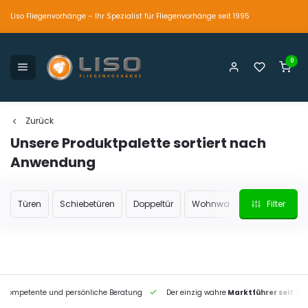
Liso Fliegenvorhänge – Ihr Spezialist für Fliegenvorhänge seit 1995
0
petente und persönliche Beratung
Der einzig wahre
Marktführer seit 1995
Zurück
Unsere Produktpalette sortiert nach
Anwendung
Türen
Schiebetüren
Doppeltür
Wohnwagen oder Wohnmob
Filter
petente und persönliche Beratung
Der einzig wahre
Marktführer seit 1995