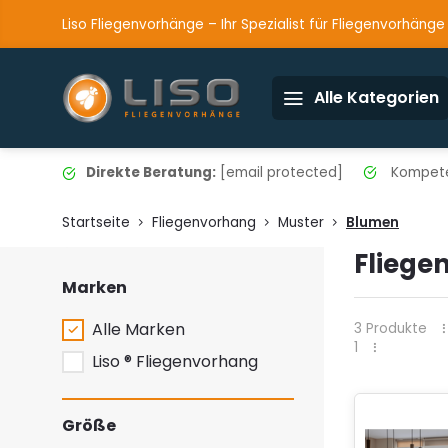
Liso Fliegenvorhänge – Ihr Spezialist für Fliegenvorhänge
Alle Kategorien
Direkte Beratung:
[email protected]
Kompete
Startseite
Fliegenvorhang
Muster
Blumen
Fliege
Marken
Alle Marken
3 Produkte
1
Liso ® Fliegenvorhang
Größe