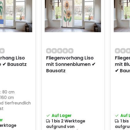
rhang Liso
Fliegenvorhang Liso
Fliege
e ✔ Bausatz
mit Sonnenblumen ✔
mit Bl
Bausatz
✔ Bau
e: 80 cm
 160 cm
d tierfreundlich
st
Auf Lager
Auf 
er
1 bis 2 Werktage
1 bi
Werktage
aufgrund von
aufgru