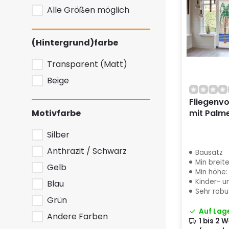
Alle Größen möglich
(Hintergrund)farbe
Transparent (Matt)
Beige
Fliegenvo
Motivfarbe
mit Palm
Silber
Anthrazit / Schwarz
Bausatz
Min breit
Gelb
Min höhe:
Kinder- un
Blau
Sehr robu
Grün
Auf Lag
Andere Farben
1 bis 2 