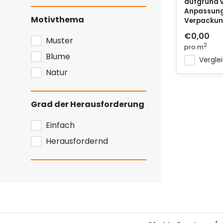
aufgrund 
Anpassung
Motivthema
Verpacku
€0,00
Muster
2
pro m
Blume
Vergle
Natur
Grad der Herausforderung
Einfach
Herausfordernd