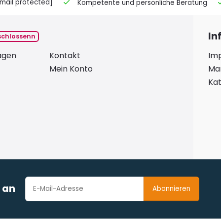
mail protected]
Kompetente und persönliche Beratung
In
schlossenn
ragen
Kontakt
Im
Mein Konto
Ma
Kat
r an
Abonnieren