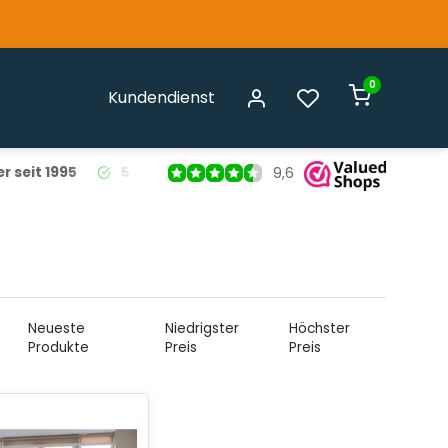
0
Kundendienst
r seit 1995
5 Jahre Garantie
auf alle Liso® Fliegenvorhäng
9,6
Neueste
Niedrigster
Höchster
Produkte
Preis
Preis