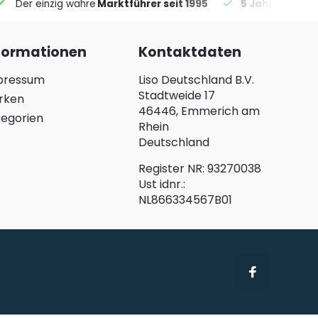
Der einzig wahre
Marktführer seit 1995
5 Jahre Garant
formationen
Kontaktdaten
pressum
Liso Deutschland B.V.
Stadtweide 17
rken
46446, Emmerich am
egorien
Rhein
Deutschland
Register NR: 93270038
Ust idnr.:
NL866334567B01