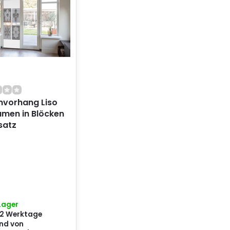
nvorhang Liso
umen in Blöcken
satz
Lager
s 2 Werktage
nd von