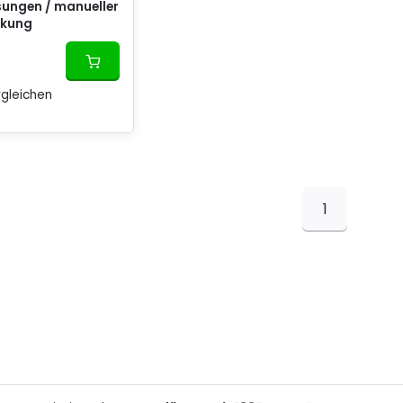
ungen / manueller
ckung
gleichen
1