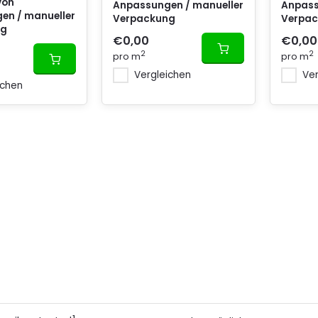
von
Anpassungen / manueller
Anpass
en / manueller
Verpackung
Verpa
ng
€0,00
€0,00
2
2
pro m
pro m
Vergleichen
Ver
ichen