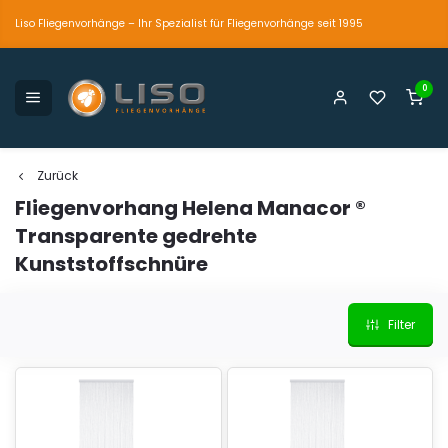
Liso Fliegenvorhänge – Ihr Spezialist für Fliegenvorhänge seit 1995
0
petente und persönliche Beratung
Der einzig wahre
Marktführer seit 1995
Zurück
Fliegenvorhang Helena Manacor ®
Transparente gedrehte
Kunststoffschnüre
Filter