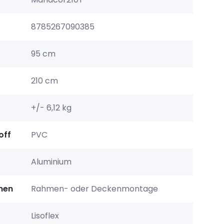
8785267090385
95 cm
210 cm
+/- 6,12 kg
off
PVC
Aluminium
nen
Rahmen- oder Deckenmontage
Lisoflex