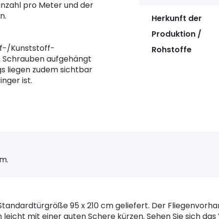
anzahl pro Meter und der
n.
Herkunft der
Produktion /
f-/Kunststoff-
Rohstoffe
an Schrauben aufgehängt
gs liegen zudem sichtbar
nger ist.
cm.
Standardtürgröße 95 x 210 cm geliefert. Der Fliegenvorhan
eicht mit einer guten Schere kürzen. Sehen Sie sich das V