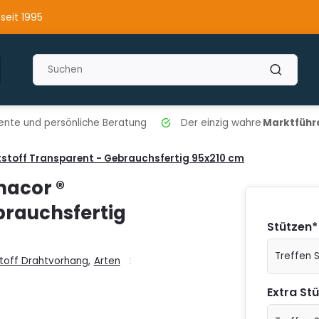
 seit 1995
nte und persönliche Beratung
Der einzig wahre
Marktführe
tstoff Transparent - Gebrauchsfertig 95x210 cm
nacor ®
brauchsfertig
Stützen
*
toff Drahtvorhang
,
Arten
Extra St