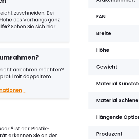
en
leicht zuschneiden. Bei
EAN
d Höhe des Vorhangs ganz
ilfe?
Sehen Sie sich hier
Breite
Höhe
niumrahmen?
Gewicht
r nicht anbohren möchten?
lprofil mit doppeltem
Material Kunstst
rmationen
Material Schiene
Hängende Optio
or ® ist der Plastik-
Produzent
ität erkennen Sie an der