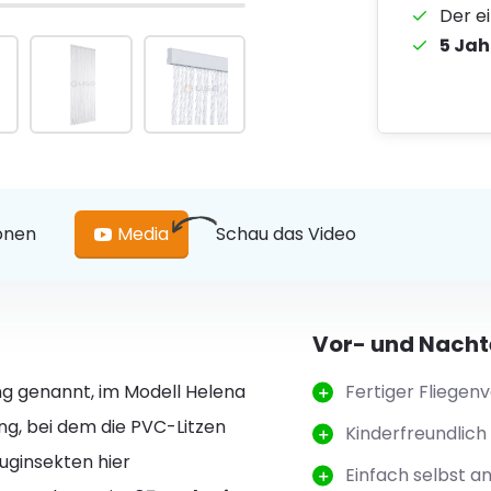
Der e
5 Jah
ionen
Media
Schau das Video
Vor- und Nachte
ng genannt, im Modell Helena
Fertiger Fliegen
ang, bei dem die PVC-Litzen
Kinderfreundlich
uginsekten hier
Einfach selbst 