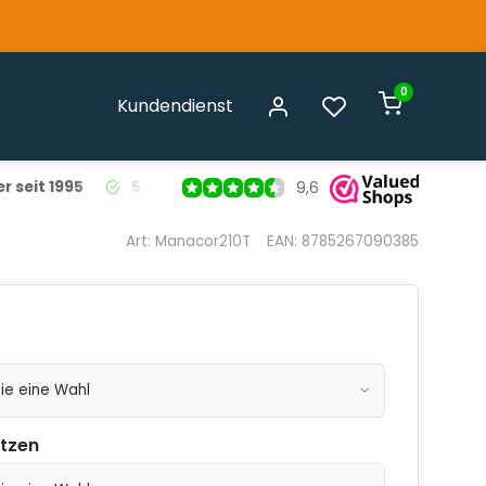
0
Kundendienst
r seit 1995
5 Jahre Garantie
auf alle Liso® Fliegenvorhäng
9,6
Art: Manacor210T
EAN: 8785267090385
ützen