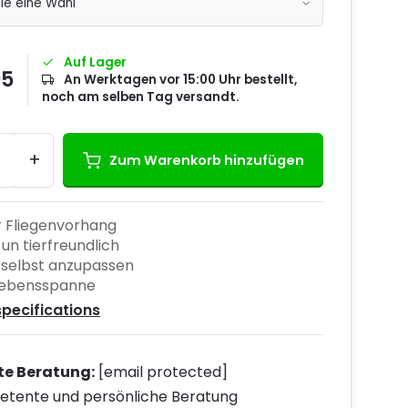
Auf Lager
95
An Werktagen vor 15:00 Uhr bestellt,
noch am selben Tag versandt.
+
Zum Warenkorb hinzufügen
r Fliegenvorhang
 un tierfreundlich
 selbst anzupassen
Lebensspanne
specifications
te Beratung:
[email protected]
tente und persönliche Beratung