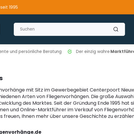
 seit 1995
nte und persönliche Beratung
Der einzig wahre
Marktführe
s
genvorhänge mit Sitz im Gewerbegebiet Centerpoort Nieuw
hiedenen Arten von Fliegenvorhängen. Die große Auswahl a
twicklung des Marktes. Seit der Gründung Ende 1995 hat 
en und Online-Marktführer im Verkauf von Fliegenvorhä
s freuen, Ihnen mehr über unsere Geschichte zu erzählen
genvorhänge.de