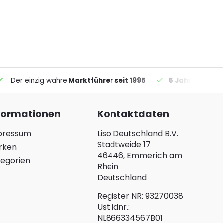
Der einzig wahre
Marktführer seit 1995
5 Jahre Garant
formationen
Kontaktdaten
pressum
Liso Deutschland B.V.
Stadtweide 17
rken
46446, Emmerich am
egorien
Rhein
Deutschland
Register NR: 93270038
Ust idnr.:
NL866334567B01