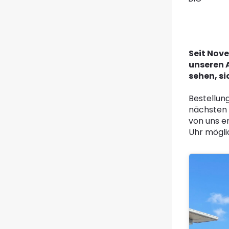
Seit Nove
unseren 
sehen, si
Bestellun
nächsten 
von uns er
Uhr mögli