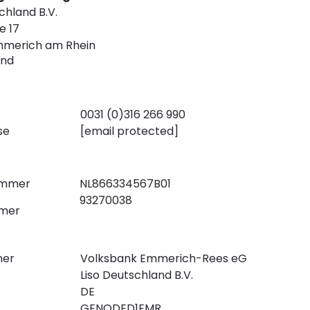
chland B.V.
e 17
mmerich am Rhein
and
0031 (0)316 266 990
se
[email protected]
ummer
NL866334567B01
93270038
mer
ner
Volksbank Emmerich-Rees eG
Liso Deutschland B.V.
DE
GENODED1EMR