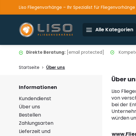
Liso Fliegenvorhänge – Ihr Spezialist für Fliegenvorhänge
Alle Kategorien
Direkte Beratung:
[email protected]
Kompete
Startseite
Über uns
Über un
Informationen
Liso Flie
von versc
Kundendienst
bei der En
Über uns
Unternehm
Bestellen
würden un
Zahlungsarten
Lieferzeit und
www.Flie