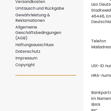
Versandkosten
Liso Deuts
Umtausch und Rückgabe
Stadtweid
Gewährleistung &
46446, E
Reklamationen
Deutschl
Allgemeine
Geschäftsbedingungen
(AGB)
Telefon
Haftungsausschluss
Mailadres
Datenschutz
Impressum
Copyright
USt-ID n
HRA-num
Bankpart
im Namen
IBAN
BIC