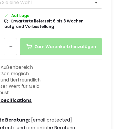
 Sie eine Wahl
Auf Lager
Erwarterte lieferzeit 6 bis 8 Wochen
aufgrund Vorbestellung
+
Zum Warenkorb hinzufügen
n Außenbereich
ößen möglich
 und tierfreundlich
nter Wert für Geld
bust
specifications
te Beratung:
[email protected]
tente und persönliche Beratung