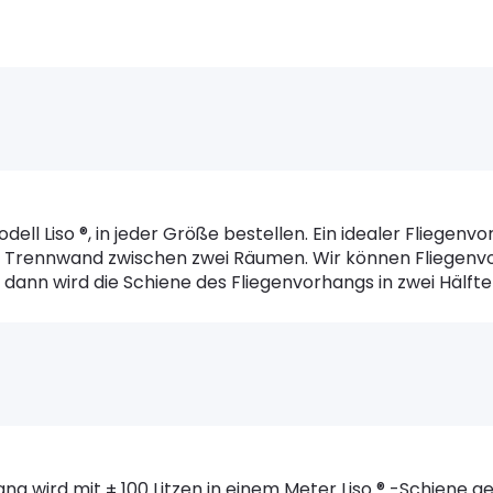
ll Liso ®, in jeder Größe bestellen. Ein idealer Fliegenvo
s Trennwand zwischen zwei Räumen. Wir können Fliegenvor
, dann wird die Schiene des Fliegenvorhangs in zwei Hälf
 wird mit ± 100 Litzen in einem Meter Liso ® -Schiene gel