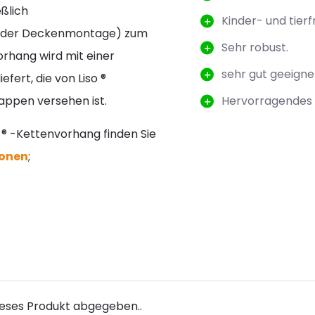
eßlich
Kinder- und tierf
 oder Deckenmontage) zum
Sehr robust.
rhang wird mit einer
sehr gut geeigne
fert, die von Liso ®
appen versehen ist.
Hervorragendes P
 ® -Kettenvorhang finden Sie
ionen
;
ieses Produkt abgegeben..