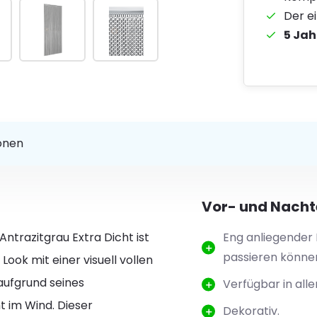
Der e
5 Jah
ionen
Vor- und Nachte
ntrazitgrau Extra Dicht ist
Eng anliegender 
passieren könne
ook mit einer visuell vollen
aufgrund seines
Verfügbar in all
t im Wind. Dieser
Dekorativ.