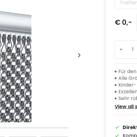
Treffen
€ 0,-
-
Für de
Alle Gr
Kinder-
Exzelle
Sehr ro
View all 
Direk
Kompe