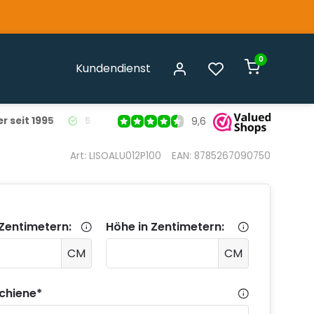
0
Kundendienst
r seit 1995
5 Jahre Garantie
auf alle Liso® Fliegenvorhäng
9,6
Art: LISOALU012P100
EAN: 8785267090750
 Zentimetern:
Höhe in Zentimetern:
CM
CM
Schiene
*