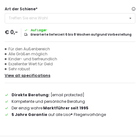
Art der Schiene
*
Treffen Sie eine Wahl
Auf Lager
€ 0,-
Erwarterte lieferzeit 6 bis 8 Wochen aufgrund Vorbestellung
Für den Außenbereich
Alle Größen möglich
Kinder- und tierfreundlich
Exzellenter Wert für Geld
Sehr robust
View all specifications
Direkte Beratung:
[email protected]
Kompetente und persönliche Beratung
Der einzig wahre
Marktführer seit 1995
5 Jahre Garantie
auf alle Liso® Fliegenvorhänge