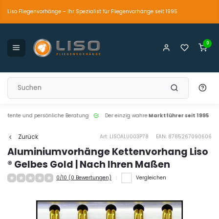
Liso Fliegenvorhänge – Ihr Spezialist für Fliegenvorhänge seit 1995
0
petente und persönliche Beratung
Der einzig wahre
Marktführer seit 1995
Zurück
Art: LISOALU003P78
EAN: 8785267090606
Aluminiumvorhänge Kettenvorhang Liso
® Gelbes Gold | Nach Ihren Maßen
0/10 (0 Bewertungen)
Vergleichen