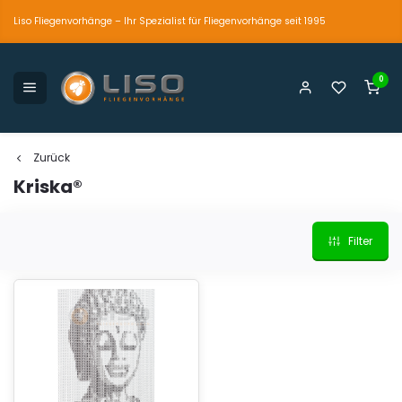
Liso Fliegenvorhänge – Ihr Spezialist für Fliegenvorhänge seit 1995
0
petente und persönliche Beratung
Der einzig wahre
Marktführer seit 1995
Zurück
Kriska®
Filter