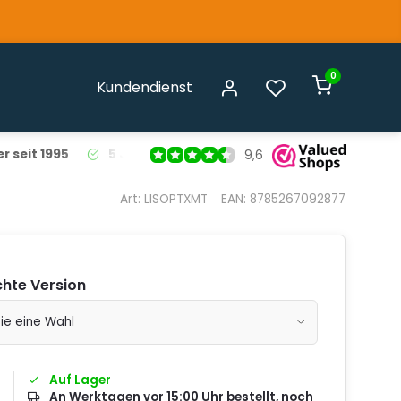
0
Kundendienst
r seit 1995
5 Jahre Garantie
auf alle Liso® Fliegenvorhäng
9,6
Art: LISOPTXMT
EAN: 8785267092877
hte Version
Auf Lager
An Werktagen vor 15:00 Uhr bestellt, noch