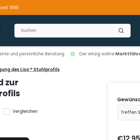
 seit 1995
nte und persönliche Beratung
Der einzig wahre
Marktführe
ng des Liso ® Stuhlprofils
 zur
ofils
Gewünsc
Vergleichen
€12,95