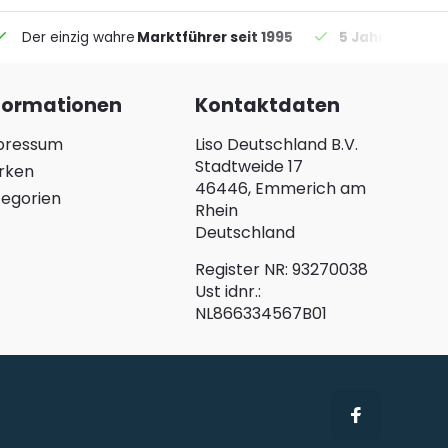
Der einzig wahre
Marktführer seit 1995
5 Jahre Garant
formationen
Kontaktdaten
pressum
Liso Deutschland B.V.
Stadtweide 17
rken
46446, Emmerich am
egorien
Rhein
Deutschland
Register NR: 93270038
Ust idnr.:
NL866334567B01