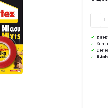
-
Direk
Kompe
Der e
5 Jah