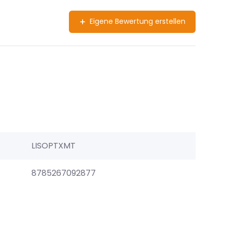
Eigene Bewertung erstellen
LISOPTXMT
8785267092877