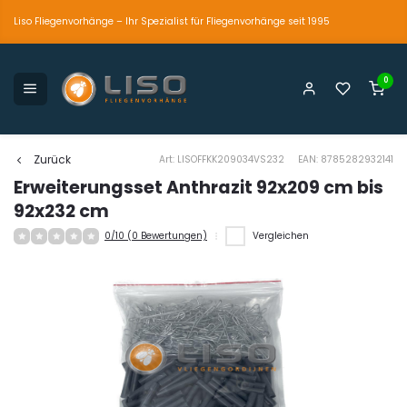
Liso Fliegenvorhänge – Ihr Spezialist für Fliegenvorhänge seit 1995
0
petente und persönliche Beratung
Der einzig wahre
Marktführer seit 1995
Zurück
Art: LISOFFKK209034VS232
EAN: 8785282932141
Erweiterungsset Anthrazit 92x209 cm bis
92x232 cm
0/10 (0 Bewertungen)
Vergleichen