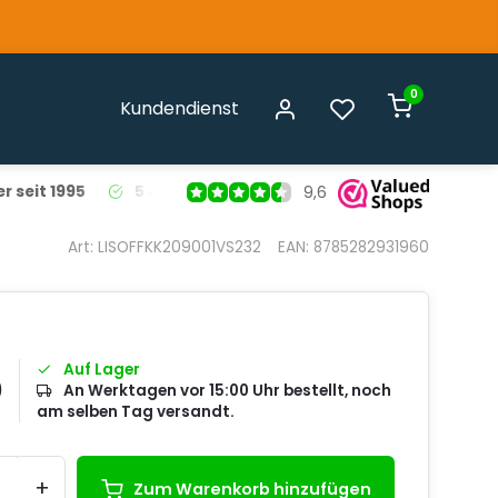
0
Kundendienst
r seit 1995
5 Jahre Garantie
auf alle Liso® Fliegenvorhäng
9,6
Art: LISOFFKK209001VS232
EAN: 8785282931960
Auf Lager
0
An Werktagen vor 15:00 Uhr bestellt, noch
am selben Tag versandt.
+
Zum Warenkorb hinzufügen