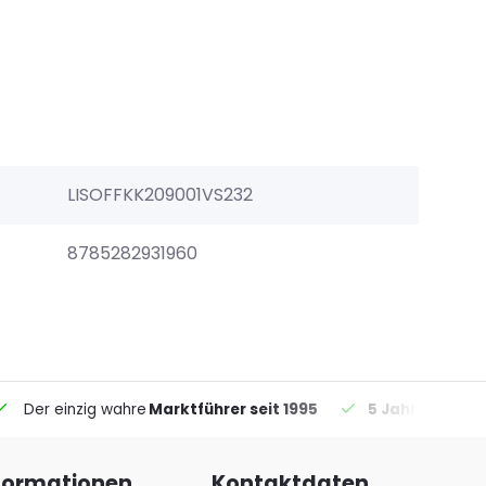
LISOFFKK209001VS232
8785282931960
Der einzig wahre
Marktführer seit 1995
5 Jahre Garant
formationen
Kontaktdaten