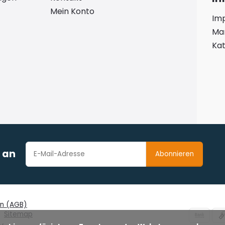
Mein Konto
Im
Ma
Kat
r an
Abonnieren
en (AGB)
Sitemap