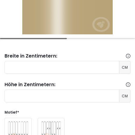
Breite in Zentimetern:
CM
Höhe in Zentimetern:
CM
Motief
*