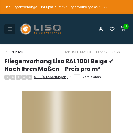
Liso Fliegenvorhänge – Ihr Spezialist für Fliegenvorhänge seit 1995
0
petente und persönliche Beratung
Der einzig wahre
Marktführer seit 1995
Zurück
Art: LISOFFMW1001
EAN: 8785285633861
Fliegenvorhang Liso RAL 1001 Beige ✔
Nach Ihren Maßen - Preis pro m²
0/10 (0 Bewertungen)
Vergleichen