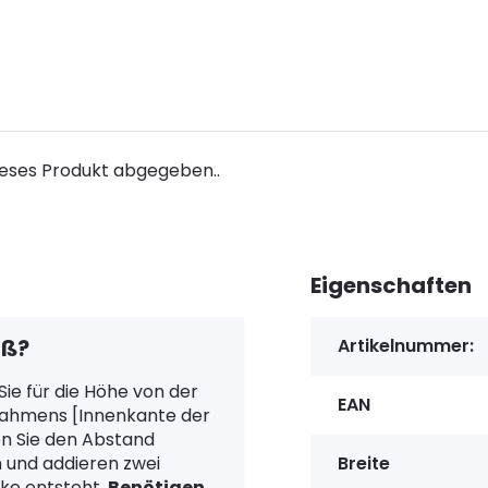
ieses Produkt abgegeben..
Eigenschaften
aß?
Artikelnummer:
ie für die Höhe von der
EAN
 Rahmens [Innenkante der
en Sie den Abstand
 und addieren zwei
Breite
cke entsteht.
Benötigen