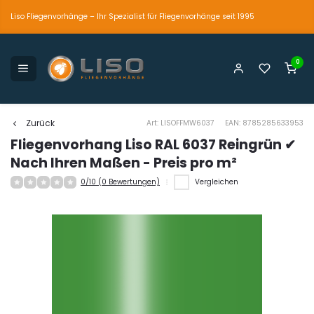
Liso Fliegenvorhänge – Ihr Spezialist für Fliegenvorhänge seit 1995
0
petente und persönliche Beratung
Der einzig wahre
Marktführer seit 1995
Zurück
Art: LISOFFMW6037
EAN: 8785285633953
Fliegenvorhang Liso RAL 6037 Reingrün ✔
Nach Ihren Maßen - Preis pro m²
0/10 (0 Bewertungen)
Vergleichen