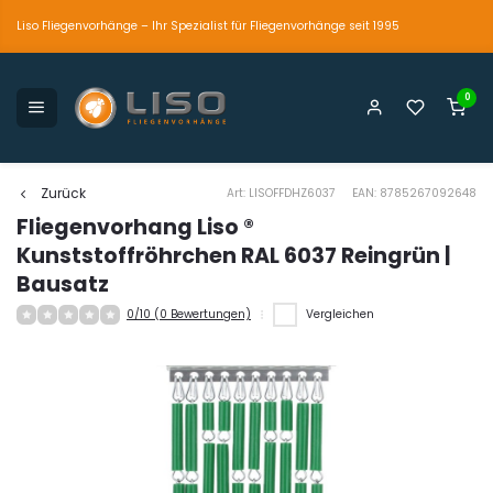
Liso Fliegenvorhänge – Ihr Spezialist für Fliegenvorhänge seit 1995
0
petente und persönliche Beratung
Der einzig wahre
Marktführer seit 1995
Zurück
Art: LISOFFDHZ6037
EAN: 8785267092648
Fliegenvorhang Liso ®
Kunststoffröhrchen RAL 6037 Reingrün |
Bausatz
0/10 (0 Bewertungen)
Vergleichen