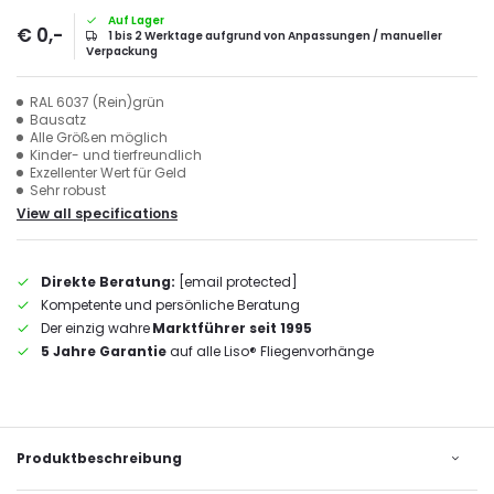
Auf Lager
€ 0,-
1 bis 2 Werktage aufgrund von Anpassungen / manueller
Verpackung
RAL 6037 (Rein)grün
Bausatz
Alle Größen möglich
Kinder- und tierfreundlich
Exzellenter Wert für Geld
Sehr robust
View all specifications
Direkte Beratung:
[email protected]
Kompetente und persönliche Beratung
Der einzig wahre
Marktführer seit 1995
5 Jahre Garantie
auf alle Liso® Fliegenvorhänge
Produktbeschreibung