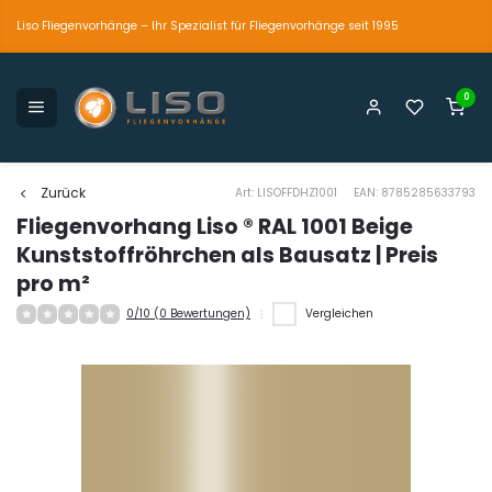
Liso Fliegenvorhänge – Ihr Spezialist für Fliegenvorhänge seit 1995
0
petente und persönliche Beratung
Der einzig wahre
Marktführer seit 1995
Zurück
Art: LISOFFDHZ1001
EAN: 8785285633793
Fliegenvorhang Liso ® RAL 1001 Beige
Kunststoffröhrchen als Bausatz | Preis
pro m²
0/10 (0 Bewertungen)
Vergleichen