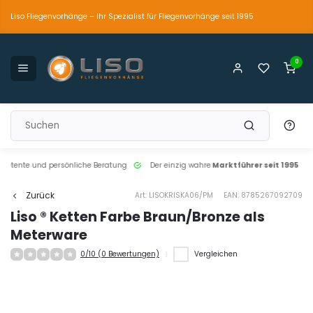
Liso Fliegenvorhänge – Ihr Spezialist für Fliegenvorhänge seit 1995
0
petente und persönliche Beratung
Der einzig wahre
Marktführer seit 1995
Zurück
Art: LISOKRISKA06/PM
EAN: 8785267092709
Liso ® Ketten Farbe Braun/Bronze als
Meterware
0/10 (0 Bewertungen)
Vergleichen