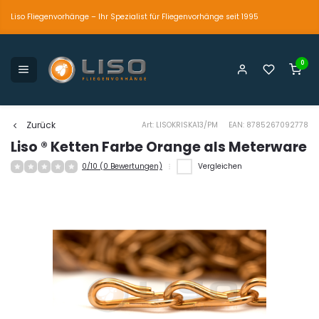
Liso Fliegenvorhänge – Ihr Spezialist für Fliegenvorhänge seit 1995
0
petente und persönliche Beratung
Der einzig wahre
Marktführer seit 1995
Zurück
Art: LISOKRISKA13/PM
EAN: 8785267092778
Liso ® Ketten Farbe Orange als Meterware
0/10 (0 Bewertungen)
Vergleichen