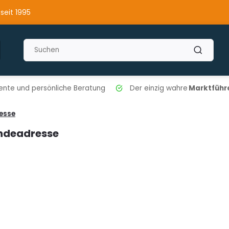
 seit 1995
nte und persönliche Beratung
Der einzig wahre
Marktführe
esse
ndeadresse