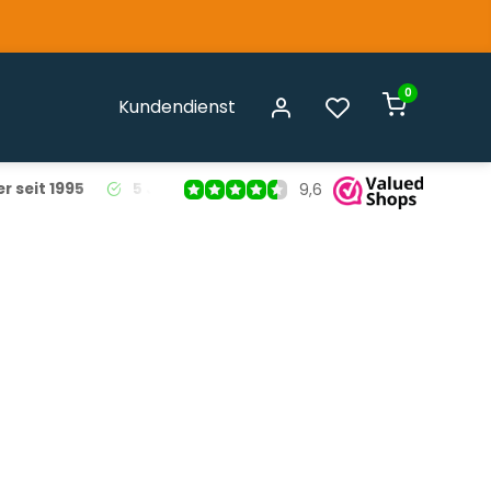
0
Kundendienst
r seit 1995
5 Jahre Garantie
auf alle Liso® Fliegenvorhäng
9,6