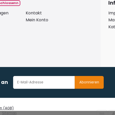
In
schlossenn
ragen
Kontakt
Im
Mein Konto
Ma
Kat
r an
Abonnieren
en (AGB)
Sitemap